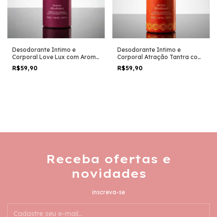
Desodorante Intimo e
Desodorante Intimo e
Corporal Love Lux com Aroma
Corporal Atração Tantra com
Afrodisíaco 166ml / 90g
Aroma Afrodisíaco - LUXXXO -
R$59,90
R$59,90
166ml / 90g
Receba ofertas e
novidades
inscreva-se